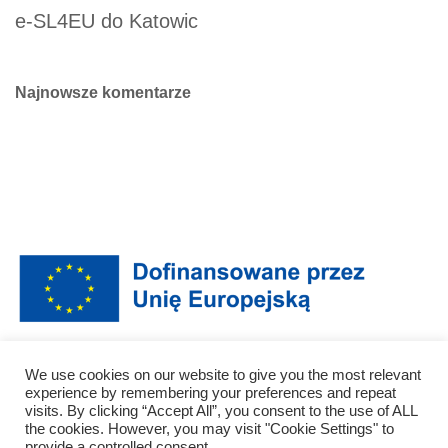
e-SL4EU do Katowic
Najnowsze komentarze
Sfinansowane ze środków UE. Wyrażone poglądy i opinie są jedynie
We use cookies on our website to give you the most relevant
opiniami autora lub autorów i niekoniecznie odzwierciedlają poglądy i opinie
experience by remembering your preferences and repeat
Unii Europejskiej lub Narodowej Agencji (NA). Unia Europejska ani NA nie
visits. By clicking “Accept All”, you consent to the use of ALL
ponoszą za nie odpowiedzialności.
the cookies. However, you may visit "Cookie Settings" to
provide a controlled consent.