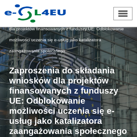
Przejdź
e-SL4EU
»
Aktualności
»
Zaproszenia do składania wniosków
do
dla projektów finansowanych z funduszy UE: Odblokowanie
treści
możliwości uczenia się e-usług jako katalizatora
zaangażowania społecznego
Zaproszenia do składania
wniosków dla projektów
finansowanych z funduszy
UE: Odblokowanie
możliwości uczenia się e-
usług jako katalizatora
zaangażowania społecznego