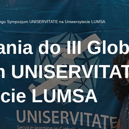
alnego Sympozjum UNISERVITATE na Uniwersytecie LUMSA
nia do III Glo
 UNISERVITAT
ecie LUMSA