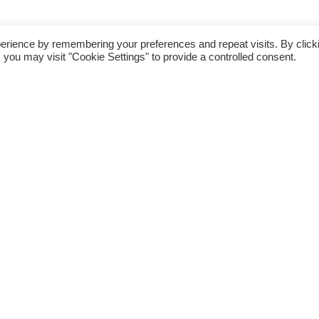
erience by remembering your preferences and repeat visits. By click
 you may visit "Cookie Settings" to provide a controlled consent.
Sfinansowane ze środków UE. Wyrażone poglądy i opinie są jedynie opinia
i opinie Unii Europejskiej lub Narodowej Agencji (NA). Unia Europejska a