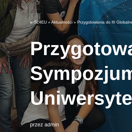
e-SL4EU
»
Aktualności
»
Przygotowania do III Glob
Przygotowa
Sympozjum
Uniwersyt
przez
admin