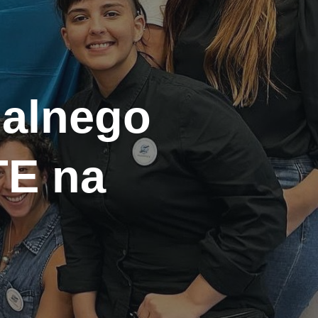
balnego
E na