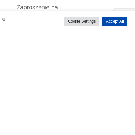
Zaproszenie na
Międzynarodową Konferencję e-
ing
Cookie Settings
Accept All
SL4EU do Katowic
Najnowsze komentarze
mi autora lub autorów i niekoniecznie odzwierciedlają poglądy
ni NA nie ponoszą za nie odpowiedzialności.