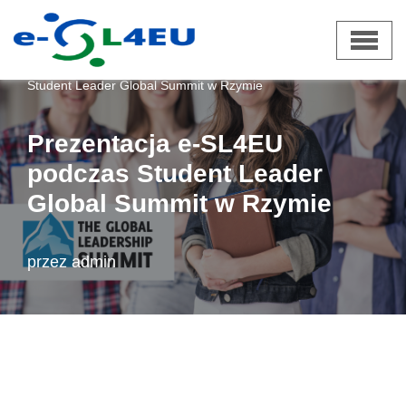
Przejdź
e-SL4EU
»
Aktualności
»
Prezentacja e-SL4EU podczas
do
Student Leader Global Summit w Rzymie
treści
Prezentacja e-SL4EU
podczas Student Leader
Global Summit w Rzymie
przez
admin