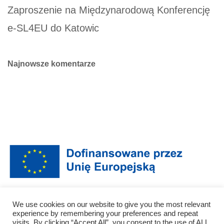
Zaproszenie na Międzynarodową Konferencję
e-SL4EU do Katowic
Najnowsze komentarze
Sfinansowane ze środków UE. Wyrażone poglądy i opinie są jedynie
We use cookies on our website to give you the most relevant
opiniami autora lub autorów i niekoniecznie odzwierciedlają poglądy i opinie
experience by remembering your preferences and repeat
Unii Europejskiej lub Narodowej Agencji (NA). Unia Europejska ani NA nie
visits. By clicking “Accept All”, you consent to the use of ALL