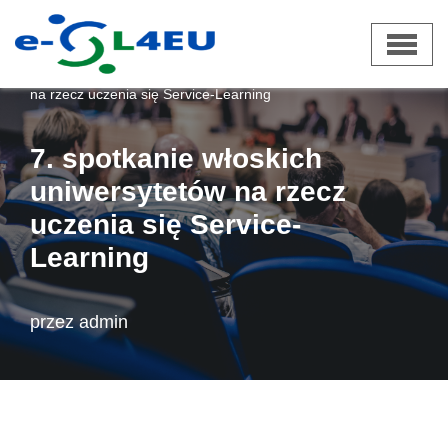
Przejdź
e-SL4EU
»
Aktualności
»
7. spotkanie włoskich uniwersytetów
do
na rzecz uczenia się Service-Learning
treści
7. spotkanie włoskich
uniwersytetów na rzecz
uczenia się Service-
Learning
przez
admin